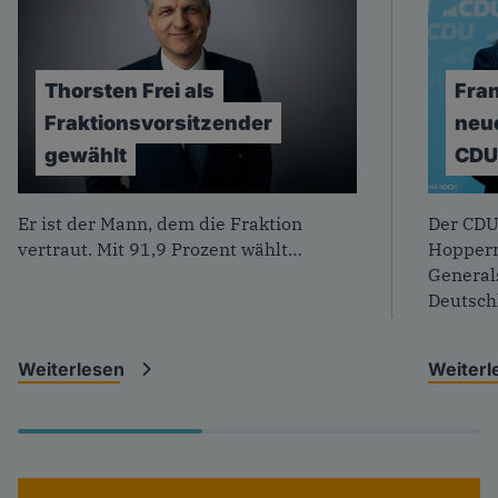
Thorsten
Frei
als
Fra
Fraktionsvorsitzender
neu
gewählt
CD
Foto: CDU/ Markus Schwarze
Foto: T
Er ist der Mann, dem die Fraktion
Der CDU
vertraut. Mit 91,9 Prozent wählt…
Hopperm
General
Deutsc
Weiterlesen
Weiter