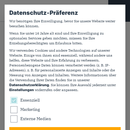
CDU PLUS
Datenschutz-Präferenz
Wir benötigen Ihre Einwilligung, bevor Sie unsere Website weiter
besuchen können.
Suchfeld
Wenn Sie unter 16 Jahre alt sind und Ihre Einwilligung zu
Zurück
optionalen Services geben möchten, müssen Sie Ihre
Erziehungsberechtigten um Erlaubnis bitten.
Wir verwenden Cookies und andere Technologien auf unserer
Website. Einige von ihnen sind essenziell, während andere uns
Magyar und Merz:
helfen, diese Website und Ihre Erfahrung zu verbessern.
Personenbezogene Daten können verarbeitet werden (z. B. IP-
Gemeinsam für Europa
Adressen), z. B. für personalisierte Anzeigen und Inhalte oder die
Messung von Anzeigen und Inhalten.
Weitere Informationen über
die Verwendung Ihrer Daten finden Sie in unserer
Datenschutzerklärung
.
Sie können Ihre Auswahl jederzeit unter
Die Wiederannäherung an Ungarn ist ein
Einstellungen
widerrufen oder anpassen.
bedeutsamer Schritt, auch für die Zusammenarbeit in
Es folgt eine Liste der Service-Gruppen, für die ein
Essenziell
der Europäischen Union.
Marketing
Veröffentlicht:
02.06.2026
Externe Medien
Kategorie:
CDU Deutschlands