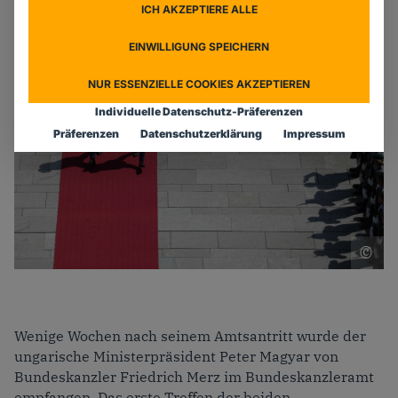
ICH AKZEPTIERE ALLE
2 Min. Lesezeit
EINWILLIGUNG SPEICHERN
NUR ESSENZIELLE COOKIES AKZEPTIEREN
Individuelle Datenschutz-Präferenzen
Präferenzen
Datenschutzerklärung
Impressum
F
Foto: picture alliance/dpa | Kay Nietfeld
Wenige Wochen nach seinem Amtsantritt wurde der
ungarische Ministerpräsident Peter Magyar von
Bundeskanzler Friedrich Merz im Bundeskanzleramt
empfangen. Das erste Treffen der beiden