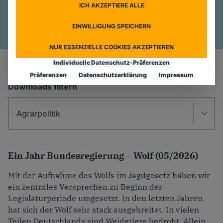
ICH AKZEPTIERE ALLE
Argumentationshilfen
EINWILLIGUNG SPEICHERN
NUR ESSENZIELLE COOKIES AKZEPTIEREN
Individuelle Datenschutz-Präferenzen
Präferenzen
Datenschutzerklärung
Impressum
Downloads filtern
Ein Jahr Bundesregierung – Wolf (05/2026)
Mit der Aufnahme des Wolfs im Jagdgesetz haben wir
ein zentrales Versprechen zu Beginn der
Legislaturperiode umgesetzt. In den letzten Jahren
hat sich der Wolf sehr stark ausgebreitet. In vielen
Teilen Deutschlands sind Weidetiere bedroht. Allein