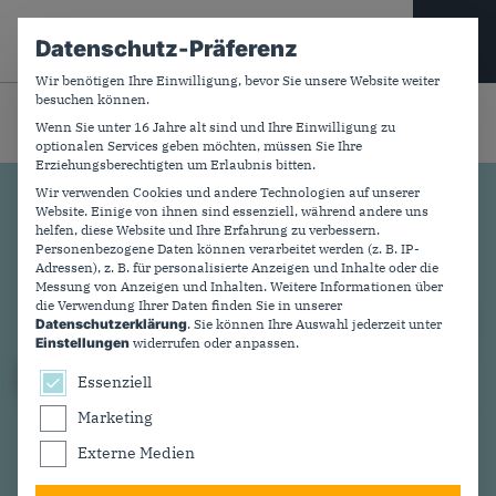
CDU PLUS
Datenschutz-Präferenz
Wir benötigen Ihre Einwilligung, bevor Sie unsere Website weiter
besuchen können.
Suchfeld
Breadcrumb-Navigation
Startseite
Downloads
Agrarpolitik
Wenn Sie unter 16 Jahre alt sind und Ihre Einwilligung zu
optionalen Services geben möchten, müssen Sie Ihre
Erziehungsberechtigten um Erlaubnis bitten.
Wir verwenden Cookies und andere Technologien auf unserer
Website. Einige von ihnen sind essenziell, während andere uns
helfen, diese Website und Ihre Erfahrung zu verbessern.
Personenbezogene Daten können verarbeitet werden (z. B. IP-
Adressen), z. B. für personalisierte Anzeigen und Inhalte oder die
Messung von Anzeigen und Inhalten.
Weitere Informationen über
die Verwendung Ihrer Daten finden Sie in unserer
Datenschutzerklärung
.
Sie können Ihre Auswahl jederzeit unter
Einstellungen
widerrufen oder anpassen.
Es folgt eine Liste der Service-Gruppen, für die ein
Essenziell
Marketing
Externe Medien
Dokumente
und