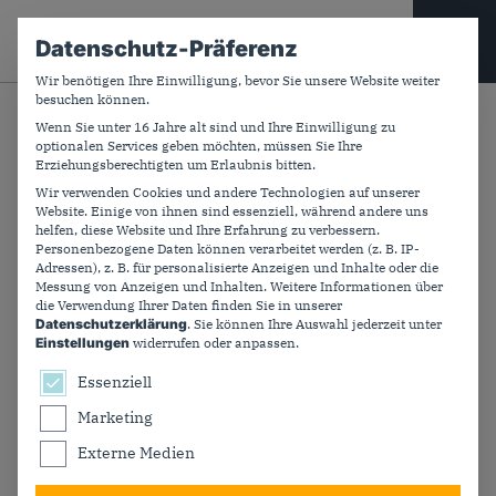
CDU PLUS
Datenschutz-Präferenz
Wir benötigen Ihre Einwilligung, bevor Sie unsere Website weiter
besuchen können.
Suchfeld
Wenn Sie unter 16 Jahre alt sind und Ihre Einwilligung zu
Zurück
optionalen Services geben möchten, müssen Sie Ihre
Erziehungsberechtigten um Erlaubnis bitten.
Wir verwenden Cookies und andere Technologien auf unserer
Website. Einige von ihnen sind essenziell, während andere uns
EMM-Podcast 29: Ideen für
helfen, diese Website und Ihre Erfahrung zu verbessern.
Personenbezogene Daten können verarbeitet werden (z. B. IP-
Deutschland suchen
Adressen), z. B. für personalisierte Anzeigen und Inhalte oder die
Messung von Anzeigen und Inhalten.
Weitere Informationen über
die Verwendung Ihrer Daten finden Sie in unserer
Datenschutzerklärung
.
Sie können Ihre Auswahl jederzeit unter
Die Bundesregierung muss Steuern und Abgaben
Einstellungen
widerrufen oder anpassen.
senken. Es braucht einen „digitalen Reformboost“ für
Es folgt eine Liste der Service-Gruppen, für die ein
Essenziell
echten Bürokratieabbau. In Ausgabe 29 seines
Podcasts will CDU-General Carsten Linnemann mit
Marketing
seinen Gästen gute Ideen für Deutschland entwickeln.
Externe Medien