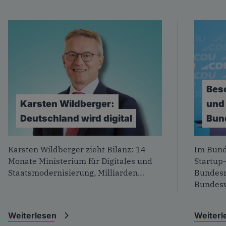
Bes
Karsten
Wildberger:
und
Deutschland
wird
digital
Bun
Foto: CDU
Foto: J
Karsten Wildberger zieht Bilanz: 14
Im Bund
Monate Ministerium für Digitales und
Startup-
Staatsmodernisierung, Milliarden…
Bundesr
Bundesw
Weiterlesen
Weiter