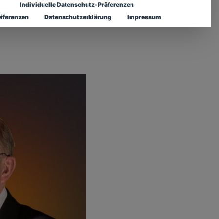
Individuelle Datenschutz-Präferenzen
Deutschlands
nft?
äferenzen
Datenschutzerklärung
Impressum
Statutenbroschüre der CDU