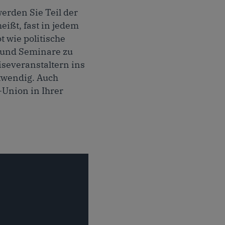
erden Sie Teil der
ißt, fast in jedem
t wie politische
n und Seminare zu
iseveranstaltern ins
otwendig. Auch
Union in Ihrer