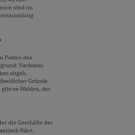
Union sind im
nversammlung
?
en Posten des
ergrund: Nachdem
 Amt abgab,
dheitlicher Gründe
 gibt es Wahlen, der
der die Geschäfte der
arisch führt.