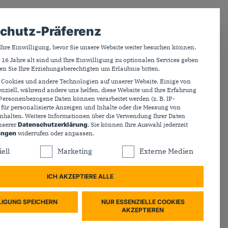
MITGLIED WERDEN
UNTERSTÜTZEN
chutz-Präferenz
Ihre Einwilligung, bevor Sie unsere Website weiter besuchen können.
 16 Jahre alt sind und Ihre Einwilligung zu optionalen Services geben
n Sie Ihre Erziehungsberechtigten um Erlaubnis bitten.
Cookies und andere Technologien auf unserer Website. Einige von
enziell, während andere uns helfen, diese Website und Ihre Erfahrung
Personenbezogene Daten können verarbeitet werden (z. B. IP-
. für personalisierte Anzeigen und Inhalte oder die Messung von
nhalten.
Weitere Informationen über die Verwendung Ihrer Daten
unserer
Datenschutzerklärung
.
Sie können Ihre Auswahl jederzeit
cdu.tv
Bundesfachausschüsse und Netzwerke
ungen
widerrufen oder anpassen.
endem
ne Liste der Service-Gruppen, für die eine Einwilligung 
ell
Marketing
Externe Medien
Dokumente und Argumentationshilfen
Konrad-Adenauer-Haus
: Tobias Koch (www.tobiaskoch.net)
ICH AKZEPTIERE ALLE
38. Parteitag
Landesverbände der CDU Deutschlands
LIGUNG SPEICHERN
NUR ESSENZIELLE COOKIES
AKZEPTIEREN
 29. August 2025
150 Jahre Adenauer
Grundsatzprogramm der CDU
das höchste Amt.