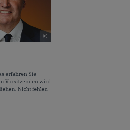
Hubert Hüppe, Foto:
René Golz
to: René Golz
s erfahren Sie
en Vorsitzenden wird
iehen. Nicht fehlen