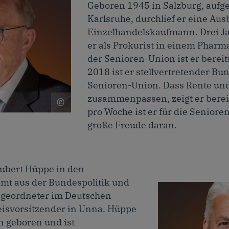
Geboren 1945 in Salzburg, aufg
Karlsruhe, durchlief er eine Au
Einzelhandelskaufmann. Drei Ja
er als Prokurist in einem Phar
der Senioren-Union ist er bereits
2018 ist er stellvertretender Bu
Senioren-Union. Dass Rente un
zusammenpassen, zeigt er bereit
Helge Benda, Foto:
pro Woche ist er für die Seniore
Senioren-Union
nioren-Union
große Freude daran.
Hubert Hüppe in den
mmt aus der Bundespolitik und
bgeordneter im Deutschen
reisvorsitzender in Unna. Hüppe
 geboren und ist