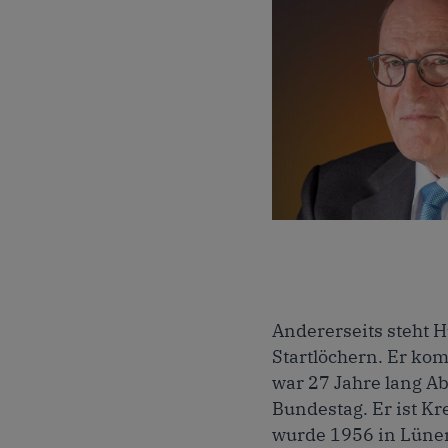
Helge Benda, Foto: Se
Andererseits steht 
Startlöchern. Er ko
war 27 Jahre lang A
Bundestag. Er ist K
wurde 1956 in Lünen