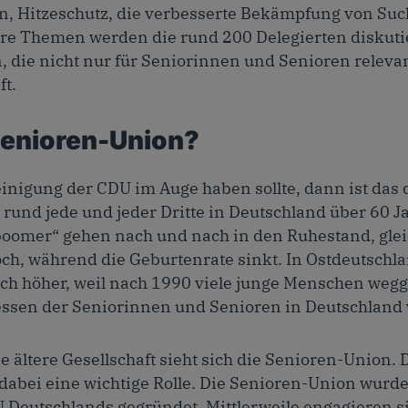
, Hitzeschutz, die verbesserte Bekämpfung von Suc
ere Themen werden die rund 200 Delegierten diskut
die nicht nur für Seniorinnen und Senioren relevan
ft.
Senioren-Union?
nigung der CDU im Auge haben sollte, dann ist das 
st rund jede und jeder Dritte in Deutschland über 60 J
oomer“ gehen nach und nach in den Ruhestand, gleic
h, während die Geburtenrate sinkt. In Ostdeutschlan
ch höher, weil nach 1990 viele junge Menschen weg
ressen der Seniorinnen und Senioren in Deutschland
ie ältere Gesellschaft sieht sich die Senioren-Union.
dabei eine wichtige Rolle. Die Senioren-Union wurde
 Deutschlands gegründet. Mittlerweile engagieren s