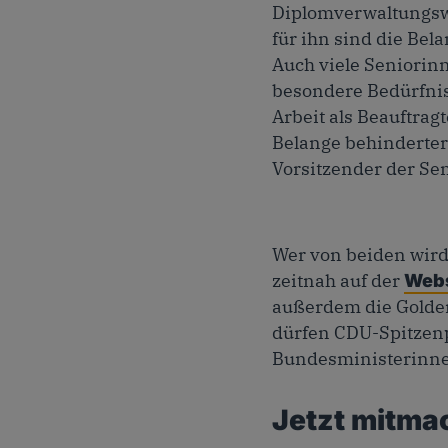
Diplomverwaltungswi
für ihn sind die Be
Auch viele Seniori
besondere Bedürfnis
Arbeit als Beauftrag
Belange behinderter
Vorsitzender der Se
Wer von beiden wird
zeitnah auf der
Webs
außerdem die Golden
dürfen CDU-Spitzenpo
Bundesministerinnen
Jetzt mitma