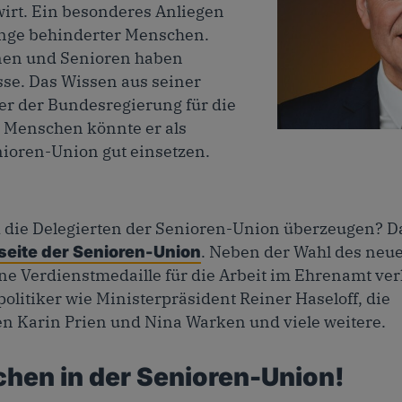
rt. Ein besonderes Anliegen
lange behinderter Menschen.
nnen und Senioren haben
se. Das Wissen aus seiner
ter der Bundesregierung für die
 Menschen könnte er als
Hubert Hüppe, Fo
nioren-Union gut einsetzen.
 die Delegierten der Senioren-Union überzeugen? Da
. Neben der Wahl des neu
eite der Senioren-Union
e Verdienstmedaille für die Arbeit im Ehrenamt verl
litiker wie Ministerpräsident Reiner Haseloff, die
 Karin Prien und Nina Warken und viele weitere.
chen in der Senioren-Union!