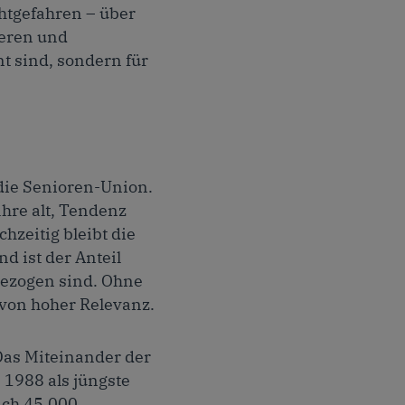
htgefahren – über
ieren und
t sind, sondern für
die Senioren-Union.
ahre alt, Tendenz
hzeitig bleibt die
d ist der Anteil
gezogen sind. Ohne
 von hoher Relevanz.
 Das Miteinander der
 1988 als jüngste
ich 45.000