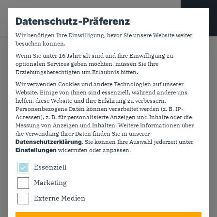
CDU PLUS
Datenschutz-Präferenz
Wir benötigen Ihre Einwilligung, bevor Sie unsere Website weiter
besuchen können.
Suchfeld
Wenn Sie unter 16 Jahre alt sind und Ihre Einwilligung zu
Zurück
optionalen Services geben möchten, müssen Sie Ihre
Erziehungsberechtigten um Erlaubnis bitten.
Wir verwenden Cookies und andere Technologien auf unserer
Website. Einige von ihnen sind essenziell, während andere uns
Europa zeigt neues
helfen, diese Website und Ihre Erfahrung zu verbessern.
Personenbezogene Daten können verarbeitet werden (z. B. IP-
Selbstbewusstsein.
Adressen), z. B. für personalisierte Anzeigen und Inhalte oder die
Messung von Anzeigen und Inhalten.
Weitere Informationen über
die Verwendung Ihrer Daten finden Sie in unserer
Datenschutzerklärung
.
Sie können Ihre Auswahl jederzeit unter
In München läuft die jährliche Sicherheitskonferenz.
Einstellungen
widerrufen oder anpassen.
Bundeskanzler Friedrich Merz hält eine
Es folgt eine Liste der Service-Gruppen, für die ein
Essenziell
Grundsatzrede zu Europa. Außenminister Johann
Wadephul macht im ARD-Morgenmagazin die
Marketing
Problematik, die aktuelle Situation und die
Externe Medien
gemeinsamen Grundlagen deutlich.