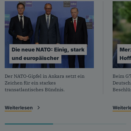
Die
neue
NATO:
Einig,
stark
Mer
und
europäischer
Hof
Foto: Imago/ Anadolu Agency
Foto: I
Der NATO-Gipfel in Ankara setzt ein
Beim G7
Zeichen für ein starkes
Deutschl
transatlantisches Bündnis.
Beschl
Weiterlesen
Weiter