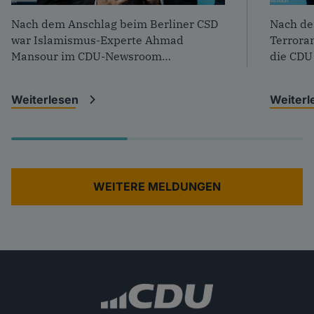
Foto: Tobias Koch
Foto: T
Nach dem Anschlag beim Berliner CSD
Nach de
war Islamismus-Experte Ahmad
Terrora
Mansour im CDU-Newsroom…
die CDU
Weiterlesen
Weiter
WEITERE MELDUNGEN