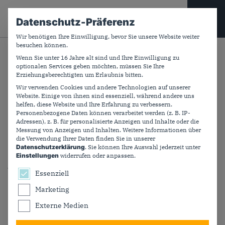
CDU PLUS
Datenschutz-Präferenz
Wir benötigen Ihre Einwilligung, bevor Sie unsere Website weiter
besuchen können.
Suchfeld
Wenn Sie unter 16 Jahre alt sind und Ihre Einwilligung zu
Zurück
optionalen Services geben möchten, müssen Sie Ihre
Erziehungsberechtigten um Erlaubnis bitten.
Wir verwenden Cookies und andere Technologien auf unserer
Website. Einige von ihnen sind essenziell, während andere uns
7. Oktober: An der Seite der
helfen, diese Website und Ihre Erfahrung zu verbessern.
Personenbezogene Daten können verarbeitet werden (z. B. IP-
Opfer
Adressen), z. B. für personalisierte Anzeigen und Inhalte oder die
Messung von Anzeigen und Inhalten.
Weitere Informationen über
die Verwendung Ihrer Daten finden Sie in unserer
Datenschutzerklärung
.
Sie können Ihre Auswahl jederzeit unter
Heute vor zwei Jahren überfielen Hamas-Terroristen
Einstellungen
widerrufen oder anpassen.
jüdische Siedlungen und ein Festival. Zum Jahrestag
Es folgt eine Liste der Service-Gruppen, für die ein
Essenziell
betont Bundeskanzler Friedrich Merz: Die
Bundesregierung unterstützt den Friedensprozess in
Marketing
Nahost. Er ruft zur Solidarität mit Jüdinnen und Juden
Externe Medien
in Deutschland auf.