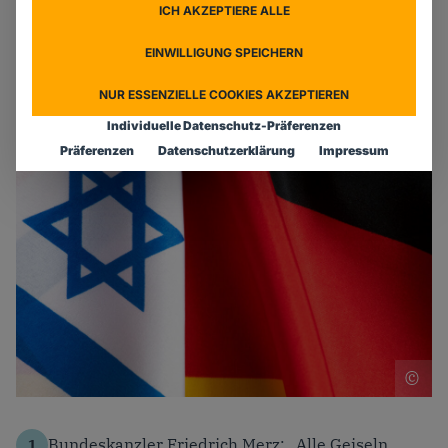
ICH AKZEPTIERE ALLE
Veröffentlicht:
07.10.2025
EINWILLIGUNG SPEICHERN
Kategorie:
Außenpolitik
,
Familienpolitik
,
Sicherheitspolitik
NUR ESSENZIELLE COOKIES AKZEPTIEREN
2 Min. Lesezeit
Individuelle Datenschutz-Präferenzen
Präferenzen
Datenschutzerklärung
Impressum
F
Foto: Christiane Lang
Bundeskanzler Friedrich Merz: „Alle Geiseln