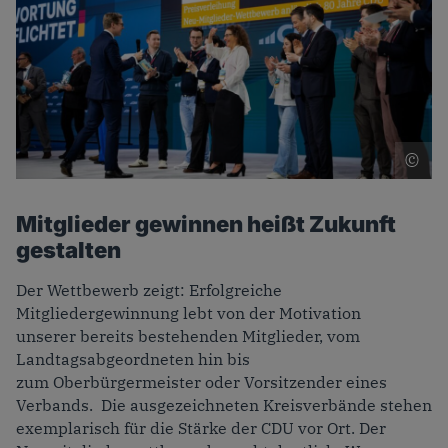
F
Foto: Jan-Philipp Burmann Citypress GmbH
Mitglieder gewinnen heißt Zukunft
gestalten
Der Wettbewerb zeigt: Erfolgreiche
Mitgliedergewinnung lebt von der Motivation
unserer bereits bestehenden Mitglieder, vom
Landtagsabgeordneten hin bis
zum Oberbürgermeister oder Vorsitzender eines
Verbands. Die ausgezeichneten Kreisverbände stehen
exemplarisch für die Stärke der CDU vor Ort. Der