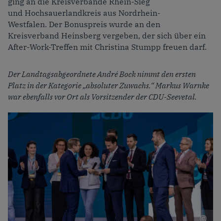
ging an die Kreisverbände Rhein-Sieg
und Hochsauerlandkreis aus Nordrhein-
Westfalen. Der Bonuspreis wurde an den
Kreisverband Heinsberg vergeben, der sich über ein
After-Work-Treffen mit Christina Stumpp freuen darf.
Der Landtags
abgeordnete André Bock nimmt den ersten
Platz in der Kategorie
„absoluter Zuwachs.“
Markus Warnke
war ebenfalls vor Ort als
Vorsitzender der CDU-Seevetal
.
F