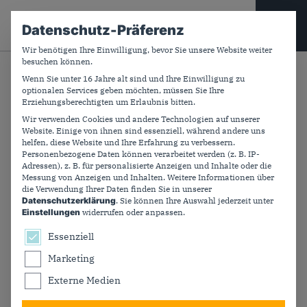
CDU PLUS
Datenschutz-Präferenz
Wir benötigen Ihre Einwilligung, bevor Sie unsere Website weiter
besuchen können.
Suchfeld
Wenn Sie unter 16 Jahre alt sind und Ihre Einwilligung zu
Zurück
optionalen Services geben möchten, müssen Sie Ihre
Erziehungsberechtigten um Erlaubnis bitten.
Wir verwenden Cookies und andere Technologien auf unserer
Website. Einige von ihnen sind essenziell, während andere uns
Neumitgliederwettbewerb:
helfen, diese Website und Ihre Erfahrung zu verbessern.
Personenbezogene Daten können verarbeitet werden (z. B. IP-
Verbände stärken die
Adressen), z. B. für personalisierte Anzeigen und Inhalte oder die
Messung von Anzeigen und Inhalten.
Weitere Informationen über
Zukunft der CDU
die Verwendung Ihrer Daten finden Sie in unserer
Datenschutzerklärung
.
Sie können Ihre Auswahl jederzeit unter
Einstellungen
widerrufen oder anpassen.
Mitglieder sind unser Fundament als Volkspartei. Der
Es folgt eine Liste der Service-Gruppen, für die ein
Essenziell
Neumitgliederwettbewerb zum 80-jährigen Jubiläum
Marketing
setzt ein starkes Zeichen für Wachstum. Die Gewinner
wurden ausgezeichnet von Generalsekretär Carsten
Externe Medien
Linnemann, der stellvertretenden Generalsekretärin