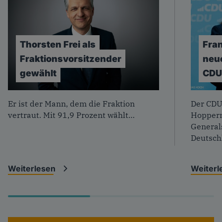
Thorsten
Frei
als
Fra
Fraktionsvorsitzender
neu
gewählt
CD
Foto: CDU/ Markus Schwarze
Foto: T
Er ist der Mann, dem die Fraktion
Der CDU
vertraut. Mit 91,9 Prozent wählt…
Hopperm
General
Deutsc
Weiterlesen
Weiter